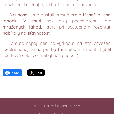
konzistenci (nebojte, v chuti to nebylo poznat).
Na nose
jsme dostali krásně
zralé třešně a lesní
jahody.
V chuti
pak díky podchlazení vjem
mražených jahod,
které při postupném rozehřátí
nabíraly na šťavnatosti.
Tomuto nápoji není co vytknout, na letní osvežení
ideální nápoj. Snad jen by tam někomu mohl chybět
zbytkový cukr, což nebyl náš případ :)
Share
Utopeni
© 2021-2025
Vínem