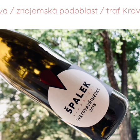
a / znojemská podoblast / trať Krav