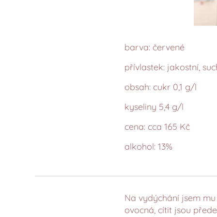
barva: červené
přívlastek: jakostní, su
obsah: cukr 0,1 g/l
kyseliny 5,4 g/l
cena: cca 165 Kč
alkohol: 13%
Na vydýchání jsem mu 
ovocná, cítit jsou pře