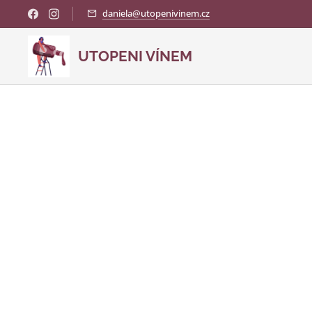
daniela@utopenivinem.cz
UTOPENI VÍNEM